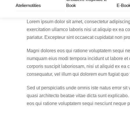
Skip
Ateliernotities
Book
E-Book
to
content
Lorem ipsum dolor sit amet, consectetur adipiscing
exercitation ullamco laboris nisi ut aliquip ex ea 
pariatur. Excepteur sint occaecat cupidatat non proi
Magni dolores eos qui ratione voluptatem sequi nes
numquam eius modi tempora incidunt ut labore et
corporis suscipit laboriosam, nisi ut aliquid ex e
consequatur, vel illum qui dolorem eum fugiat quo v
Sed ut perspiciatis unde omnis iste natus error si
quasi architecto beatae vitae dicta sunt explicabo
eos qui ratione voluptatem sequi nesciunt neque 