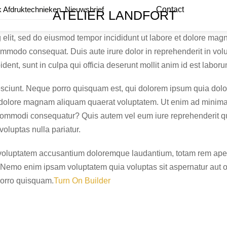
Menu
 Afdruktechnieken
Nieuwsbrief
Contact
ATELIER LANDFORT
 elit, sed do eiusmod tempor incididunt ut labore et dolore ma
commodo consequat. Duis aute irure dolor in reprehenderit in volup
dent, sunt in culpa qui officia deserunt mollit anim id est laboru
ciunt. Neque porro quisquam est, qui dolorem ipsum quia dolor s
 dolore magnam aliquam quaerat voluptatem. Ut enim ad minima
a commodi consequatur? Quis autem vel eum iure reprehenderit qu
oluptas nulla pariatur.
t voluptatem accusantium doloremque laudantium, totam rem aperi
. Nemo enim ipsam voluptatem quia voluptas sit aspernatur aut o
porro quisquam.
Turn On Builder