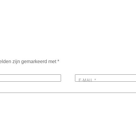
velden zijn gemarkeerd met
*
E-MAIL
*