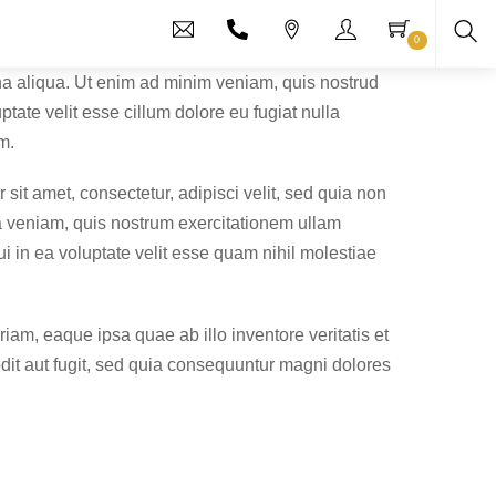
0
Sea
gna aliqua. Ut enim ad minim veniam, quis nostrud
tate velit esse cillum dolore eu fugiat nulla
m.
it amet, consectetur, adipisci velit, sed quia non
 veniam, quis nostrum exercitationem ullam
i in ea voluptate velit esse quam nihil molestiae
am, eaque ipsa quae ab illo inventore veritatis et
dit aut fugit, sed quia consequuntur magni dolores