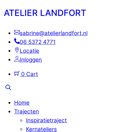
Skip
Menu
ATELIER LANDFORT
to
content
sabrine@atelierlandfort.nl
06 5372 4771
Locatie
Inloggen
0
Cart
Search
Home
Trajecten
Inspiratietraject
Kernateliers