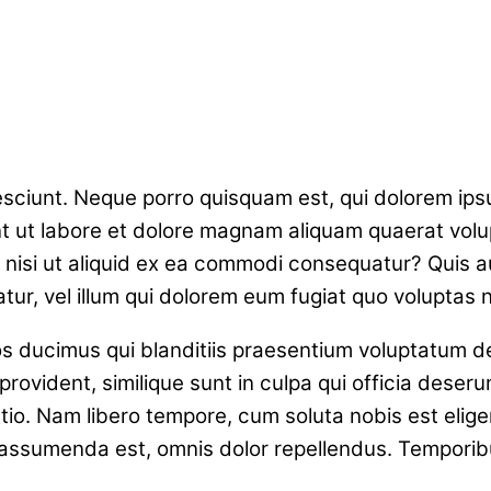
ciunt. Neque porro quisquam est, qui dolorem ipsum 
 ut labore et dolore magnam aliquam quaerat volu
, nisi ut aliquid ex ea commodi consequatur? Quis a
ur, vel illum qui dolorem eum fugiat quo voluptas n
s ducimus qui blanditiis praesentium voluptatum de
rovident, similique sunt in culpa qui officia deserun
ctio. Nam libero tempore, cum soluta nobis est elig
ssumenda est, omnis dolor repellendus. Temporibus