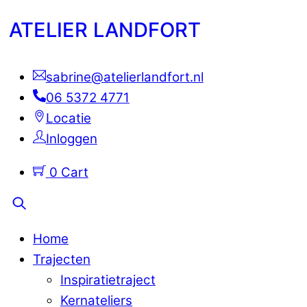
Skip
Menu
ATELIER LANDFORT
to
content
sabrine@atelierlandfort.nl
06 5372 4771
Locatie
Inloggen
0
Cart
Search
Home
Trajecten
Inspiratietraject
Kernateliers