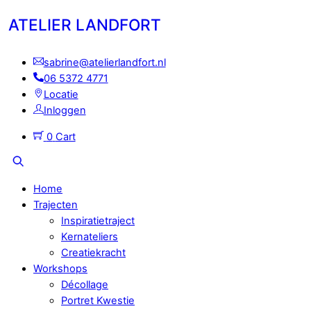
Skip
Menu
ATELIER LANDFORT
to
content
sabrine@atelierlandfort.nl
06 5372 4771
Locatie
Inloggen
0
Cart
Search
Home
Trajecten
Inspiratietraject
Kernateliers
Creatiekracht
Workshops
Décollage
Portret Kwestie