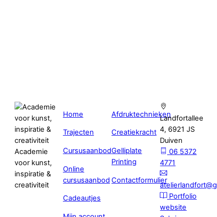
Home
Afdruktechnieken
Landfortallee
4, 6921 JS
Trajecten
Creatiekracht
Duiven
Cursusaanbod
Gelliplate
Academie
06 5372
Printing
voor kunst,
4771
Online
inspiratie &
cursusaanbod
Contactformulier
creativiteit
atelierlandfort@
Portfolio
Cadeautjes
website
Mijn account