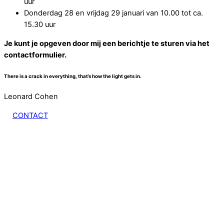
uur
Donderdag 28 en vrijdag 29 januari van 10.00 tot ca.
15.30 uur
Je kunt je opgeven door mij een berichtje te sturen via het
contactformulier.
There is a crack in everything, that’s how the light gets in.
Leonard Cohen
CONTACT
Dank voor deze inspirerende workshop! Het leren van een
nieuwe techniek, het ‘maar zien wat er gebeurt,’ de sfeer in
jouw atelier…..het was een fijne dag!
Ada