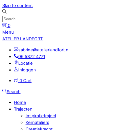
Skip to content
0
Menu
ATELIER LANDFORT
sabrine@atelierlandfort.nl
06 5372 4771
Locatie
Inloggen
0
Cart
Search
Home
Trajecten
Inspiratietraject
Kernateliers
Creatiekracht