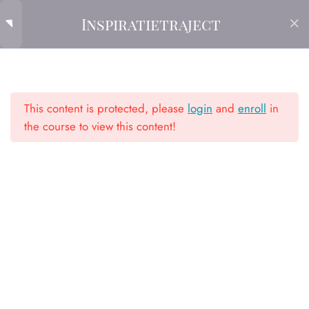
Skip
ATELIER LANDFORT
Men
Inspiratietraject
to
content
Home
Cursusaanbod
Inspiratietraject
0 Introductie
3
This content is protected, please
login
and
enroll
in
1 Verbeelden
2
the course to view this content!
2 Kleur en Contrast
3
3 De Lijn
3
Academie voor kunst, inspiratie & creativiteit
Home
Trajecten
4 Textuur en Structuur
2
Cursusaanbod