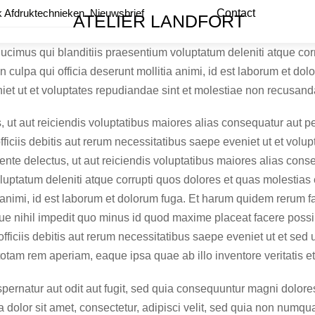
Menu
 Afdruktechnieken
Nieuwsbrief
Contact
ATELIER LANDFORT
cimus qui blanditiis praesentium voluptatum deleniti atque corr
 in culpa qui officia deserunt mollitia animi, id est laborum et 
eniet ut et voluptates repudiandae sint et molestiae non recusand
, ut aut reiciendis voluptatibus maiores alias consequatur aut pe
ciis debitis aut rerum necessitatibus saepe eveniet ut et volup
nte delectus, ut aut reiciendis voluptatibus maiores alias conse
uptatum deleniti atque corrupti quos dolores et quas molestias e
a animi, id est laborum et dolorum fuga. Et harum quidem rerum fac
que nihil impedit quo minus id quod maxime placeat facere pos
ciis debitis aut rerum necessitatibus saepe eveniet ut et sed ut
m rem aperiam, eaque ipsa quae ab illo inventore veritatis et 
pernatur aut odit aut fugit, sed quia consequuntur magni dolore
dolor sit amet, consectetur, adipisci velit, sed quia non numqu