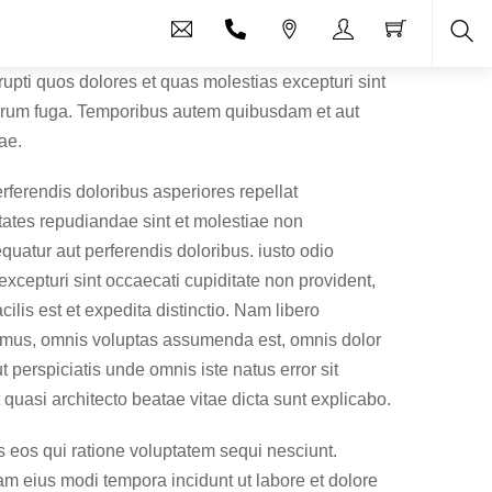
Sea
upti quos dolores et quas molestias excepturi sint
dolorum fuga. Temporibus autem quibusdam et aut
ae.
rferendis doloribus asperiores repellat
tates repudiandae sint et molestiae non
quatur aut perferendis doloribus. iusto odio
xcepturi sint occaecati cupiditate non provident,
ilis est et expedita distinctio. Nam libero
simus, omnis voluptas assumenda est, omnis dolor
 perspiciatis unde omnis iste natus error sit
quasi architecto beatae vitae dicta sunt explicabo.
s eos qui ratione voluptatem sequi nesciunt.
am eius modi tempora incidunt ut labore et dolore