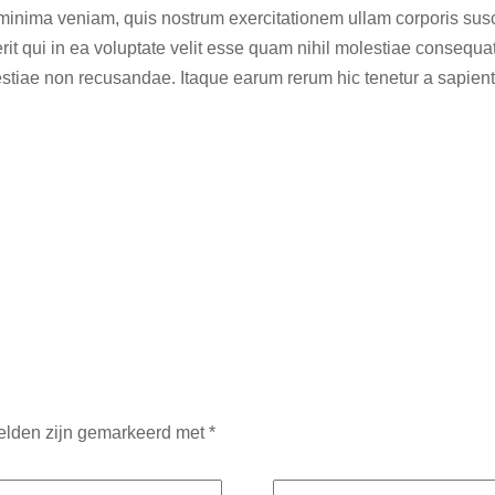
nima veniam, quis nostrum exercitationem ullam corporis susci
t qui in ea voluptate velit esse quam nihil molestiae consequat
estiae non recusandae. Itaque earum rerum hic tenetur a sapiente
velden zijn gemarkeerd met
*