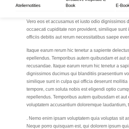
Skip
Ateliernotities
Book
E-Book
to
content
Vero eos et accusamus et iusto odio dignissimos du
occaecati cupiditate non provident, similique sunt
officiis debitis aut rerum necessitatibus saepe ev
Itaque earum rerum hic tenetur a sapiente delectus
epellendus. Temporibus autem quibusdam et aut offi
recusandae. Itaque earum rerum hic tenetur a sapie
dignissimos ducimus qui blanditiis praesentium vol
similique sunt in culpa qui officia deserunt molliti
tempore, cum soluta nobis est eligendi optio cum
repellendus. Temporibus autem quibusdam et aut offi
voluptatem accusantium doloremque laudantium, tota
. Nemo enim ipsam voluptatem quia voluptas sit as
Neque porro quisquam est, qui dolorem ipsum quia 