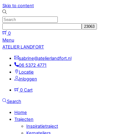
Skip to content
0
Menu
ATELIER LANDFORT
sabrine@atelierlandfort.nl
06 5372 4771
Locatie
Inloggen
0
Cart
Search
Home
Trajecten
Inspiratietraject
Kernateliers