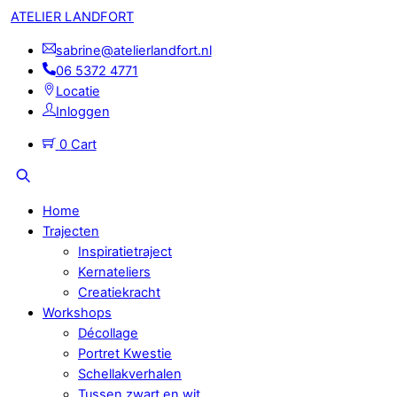
Skip
Menu
ATELIER LANDFORT
to
sabrine@atelierlandfort.nl
content
06 5372 4771
Locatie
Inloggen
0
Cart
Search
Home
Trajecten
Inspiratietraject
Kernateliers
Creatiekracht
Workshops
Décollage
Portret Kwestie
Schellakverhalen
Tussen zwart en wit