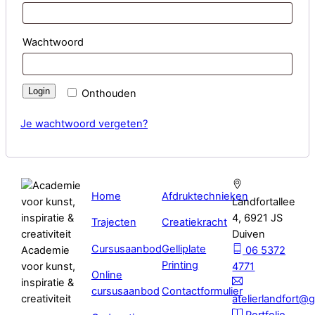
Vereist
Wachtwoord
Login
Onthouden
Je wachtwoord vergeten?
Home
Afdruktechnieken
Landfortallee
4, 6921 JS
Trajecten
Creatiekracht
Duiven
Cursusaanbod
Gelliplate
Academie
06 5372
Printing
voor kunst,
4771
Online
inspiratie &
cursusaanbod
Contactformulier
creativiteit
atelierlandfort@
Portfolio