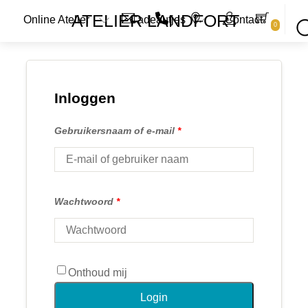
Skip
Menu
ATELIER LANDFORT
Online Atelier
Cadeautjes
Contact
to
0
Se
content
Inloggen
Gebruikersnaam of e-mail
*
Wachtwoord
*
Onthoud mij
Login