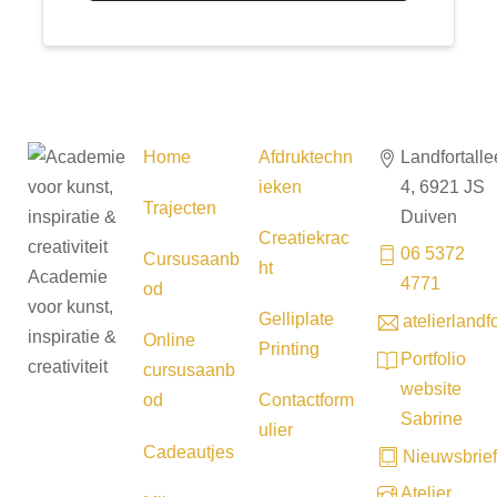
Home
Afdruktechn
Landfortalle
ieken
4, 6921 JS
Trajecten
Duiven
Creatiekrac
06 5372
Cursusaanb
ht
Academie
4771
od
voor kunst,
Gelliplate
atelierland
inspiratie &
Online
Printing
Portfolio
creativiteit
cursusaanb
website
od
Contactform
Sabrine
ulier
Cadeautjes
Nieuwsbrief
Atelier