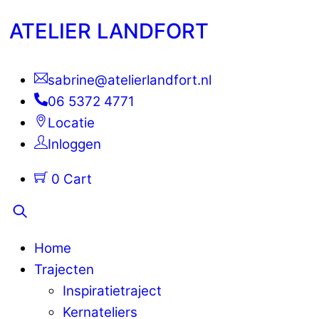
Skip
Menu
ATELIER LANDFORT
to
content
sabrine@atelierlandfort.nl
06 5372 4771
Locatie
Inloggen
0
Cart
Search
Home
Trajecten
Inspiratietraject
Kernateliers